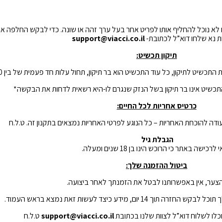
ו לא נוכל להחליף אותו לפריט אחר בעל ערך זהה או שונה. כדי לבקש החלפה או
ת נא שלחו דוא”ל לכתובת-
support@viacci.co.il
תיקון תכשיט:
קון, כל עוד התכשיט הוא בר תיקון, תחול עלות חד פעמית של בין 100-150 ש״ח (תלוי בנזק).
כי התכשיט אינו בר תיקון בשל הנזק שנגרם לו-היא רשאית לדחות את הבקשה*
כרטיס אחריות לכל החיים:
ודה להוכחת האחריות – כל הנוגע לפרטי האחריות נמצאים בתקנון זה. ט.ל.ח
הגבלת גיל
לרכישה באתר כי הרוכש הינו בן 18 שנים ומעלה.
ביטול ההזמנה שלך:
ער, אין באפשרותנו לבטל את הזמנתך לאחר ביצועה.
יום, מידע כיצד לעשות זאת נמצא בראש העמוד.
כלו לשלוח דוא”ל לצוות שלנו בכתובת
support@viacci.co.il
ט.ל.ח