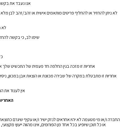
אנו נעבד את בקשת ההחלפה תוך 48 שעות מי
לא נ
שימו לב, כי בקשה להחזרה או החלפה לאחר
כל
אחריות זו מזכה בגין החלפה חד פעמית של התכשיט שלך אם 
אחריות זו מתבטלת במקרה של שבירה מכוונת או הוצאת אבן במכוון, ניסיון
אין לענוד את ה
האחריות
החברה ו/או מי מטעמה לא יהיו אחראים לנזק ישיר ו/או עקיף שיגרם כתוצאה 
או כל תוכן שיופיע בכל אחד מן הפורומים, אינו מהווה ייעוץ מקצ