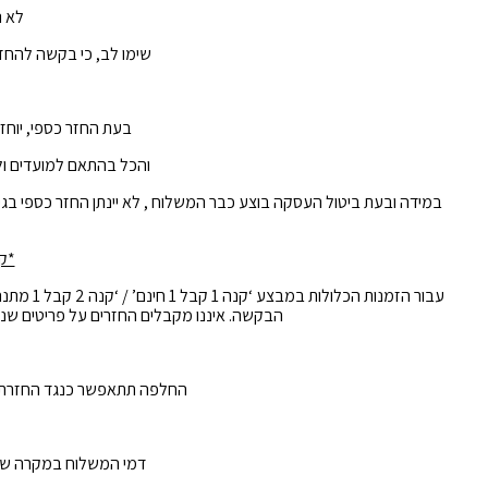
לא נ
שימו לב, כי בקשה להחזרה או החלפה לאחר
בעת החזר כספי, יוחזר הסכום בניכוי 5% מערך ההזמ
והכל
בהתאם
למועדים
ו
במידה
ובעת
ביטול
העסקה
בוצע
כבר
המשלוח
,
לא
יינתן
החזר
כספי
בגי
*קנ
עבור הזמ
הבקשה. איננו מקבלים החזרים על פריטים שנרכשו עם מוצרים או
החלפה תתאפשר כנגד החזרת מוצר בצור
דמי המשלוח במקרה של החזרה/