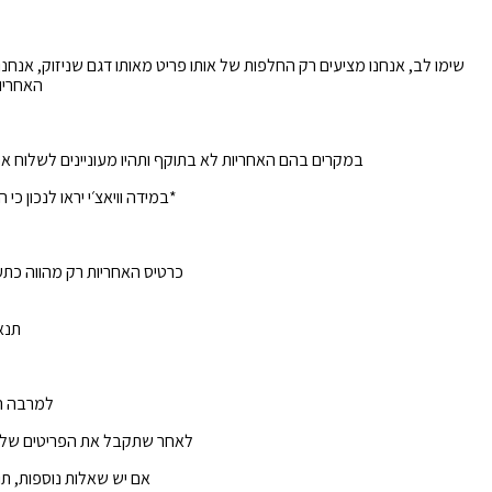
שימו לב, אנחנו מציעים רק החלפות של אותו פריט מאותו דגם שניזוק, אנחנ
האחריו
במקרים בהם האחריות לא בתוקף ותהיו מעוניינים לשלוח את התכשיט לתי
*במידה וויאצ׳י יראו לנכון 
כרטיס האחריות רק מהווה כתע
תנאי 
למרבה הצ
לאחר שתקבל את הפריטים שלך תוכל לבקש החזרה תוך 14 
אם יש שאלות נוספות, תו