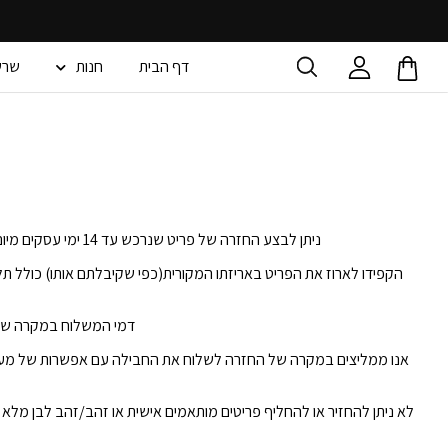
דף הבית
חנות
שרש
ניתן לבצע החזרה של פריט שנרכש עד 14 ימי עסקים מיום קבלת ההזמנה-זיכוי יינתן כנגד החזרת מוצר אשר הוחזר בצורתו המקורית ומבלי שנעשה בו כל שימוש.
הקפידו לארוז את הפריט באריזתו המקורית(כפי שקיבלתם אותו) כולל תלו
דמי המשלוח במקרה של החזרה/
אנו ממליצים במקרה של החזרה לשלוח את החבילה עם אפשרות של מע
לא ניתן להחזיר או להחליף פריטים מותאמים אישית או זהב/זהב לבן מלא 