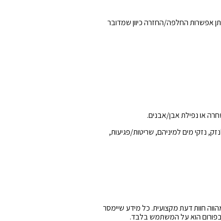
אמים אישית או זהב/זהב לבן מלא כיוון שהם מיוצרים בהתאמה אישית, כמו כן בהזמנת תכשיט כסף 925 גם לא תינתן אפשרות החלפה/החזרה כיוון שמדובר
חרה או נפילת אבן/אבנים.
זק, נזקי מים למיניהם, שריטות/פגיעות,
הווה חוות דעת מקצועית. כל מידע שיימסר
צא בפורום הוא על המשתמש בלבד.