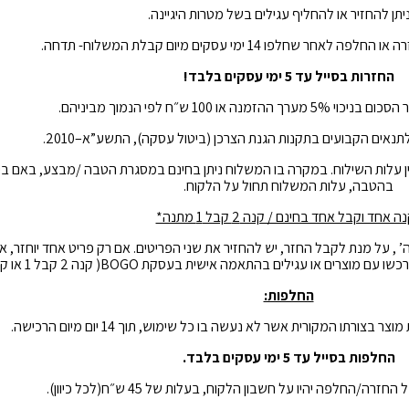
יתן להחזיר או להחליף עגילים בשל מטרות היגיינה.
 שחלפו 14 ימי עסקים מיום קבלת המשלוח- תדחה.
החזרות בסייל עד 5 ימי עסקים בלבד!
נה או 100 ש״ח לפי הנמוך מביניהם.
לתנאים
הקבועים
בתקנות
הגנת
הצרכן
(
ביטול
עסקה
),
התשע
”
א
–
2010.
ן
עלות
השילוח
.
במקרה
בו
המשלוח
ניתן
בחינם
במסגרת
הטבה
/
מבצע
,
באם
בי
בהטבה
,
עלות
המשלוח
תחול
על
הלקוח
.
ה אחד וקבל אחד בחינם / קנה 2 קבל 1 מתנה*
נות הכלולות במבצע ‘קנה 1 קבל 1 חינם’ / ‘קנה 2 קבל 1 מתנה’ , על מנת לקבל החזר, יש להחזיר את שני הפריטים. אם ר
 עגילים בהתאמה אישית בעסקת BOGO( קנה 2 קבל 1 או קנה 1 קבל 1 ).
החלפות:
תו המקורית אשר לא נעשה בו כל שימוש, תוך 14 יום מיום הרכישה.
החלפות בסייל עד 5 ימי עסקים בלבד.
החלפה יהיו על חשבון הלקוח, בעלות של 45 ש״ח(לכל כיוון).