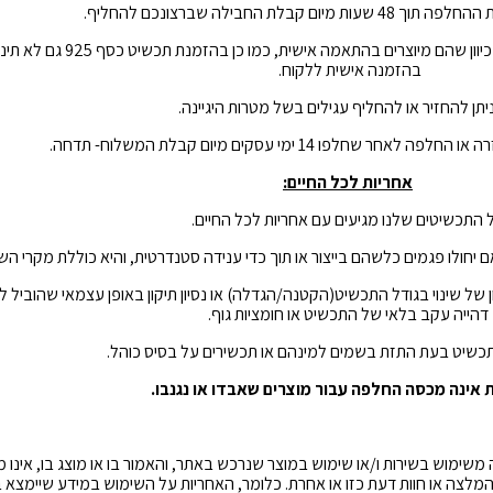
ום קבלת החבילה שברצונכם להחליף.
לא ניתן להחזיר או להחליף פריטים מות
בהזמנה אישית ללקוח.
יתן להחזיר או להחליף עגילים בשל מטרות היגיינה.
 שחלפו 14 ימי עסקים מיום קבלת המשלוח- תדחה.
אחריות לכל החיים:
 התכשיטים שלנו מגיעים עם אחריות לכל החיים.
יחולו פגמים כלשהם בייצור או תוך כדי ענידה סטנדרטית, והיא כוללת מקרי הש
 של שינוי בגודל התכשיט(הקטנה/הגדלה) או נסיון תיקון באופן עצמאי שהוביל לנ
דהייה עקב בלאי של התכשיט או חומציות גוף.
תכשיט בעת התזת בשמים למינהם או תכשירים על בסיס כוהל.
 אינה מכסה החלפה עבור מוצרים שאבדו או נגנבו.
משימוש בשירות ו/או שימוש במוצר שנרכש באתר, והאמור בו או מוצג בו, אינו מ
ועי, המלצה או חוות דעת כזו או אחרת. כלומר, האחריות על השימוש במידע שיימ