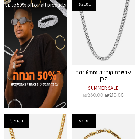
במבצע!
up to 50% off on all products
שרשרת קובנית 6mm זהב
לבן
SUMMER SALE
₪
280.00
₪
210.00
במבצע!
במבצע!