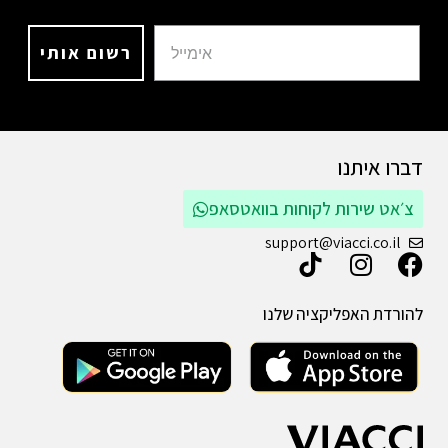
רשום אותי
דברו איתנו
צ׳אט שירות לקוחות בוואטסאפ
support@viacci.co.il
להורדת האפליקציה שלנו