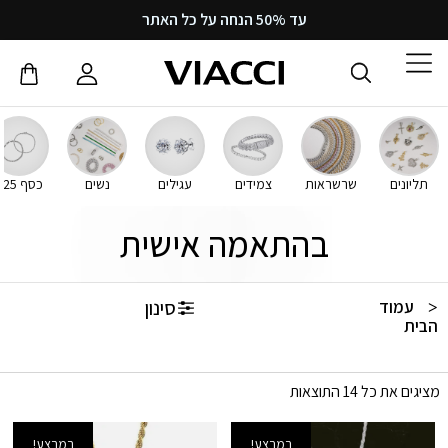
עד 50% הנחה על כל האתר
תליונים
שרשראות
צמידים
עגילים
נשים
כסף 925
בהתאמה אישית
סינון
עמוד
הבית
/ בהתאמה אישית
מציגים את כל ⁦14⁩ התוצאות
במבצע!
במבצע!