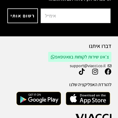
רשום אותי
דברו איתנו
צ׳אט שירות לקוחות בוואטסאפ
support@viacci.co.il
להורדת האפליקציה שלנו