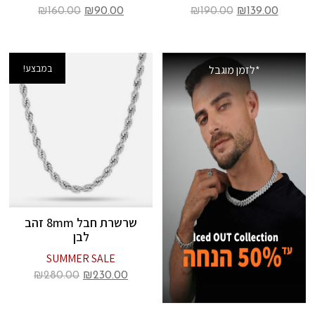
₪
160.00
₪
90.00
₪
190.00
₪
139.00
במבצע!
*לזמן מוגבל
שרשרת חבל 8mm זהב
לבן
SUMMER SALE
₪
280.00
₪
230.00