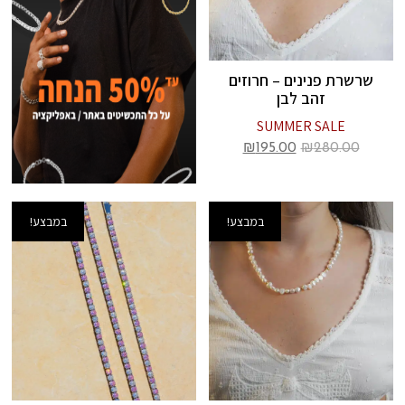
שרשרת פנינים – חרוזים
זהב לבן
SUMMER SALE
₪
195.00
₪
280.00
במבצע!
במבצע!