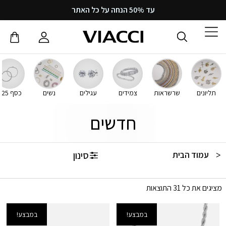
עד 50% הנחה על כל האתר
תליונים
שרשראות
צמידים
עגילים
נשים
כסף 925
חדשים
סינון
עמוד הבית
/ חדשים
מציגים את כל ⁦31⁩ התוצאות
במבצע!
במבצע!