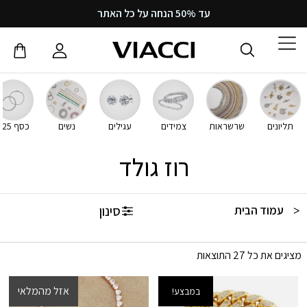
עד 50% הנחה על כל האתר
תליונים
שרשראות
צמידים
עגילים
נשים
כסף 925
רוז גולד
סינון
עמוד הבית
/ רוז גולד
מציגים את כל ⁦27⁩ התוצאות
אזל מהמלאי
במבצע!
במבצע!