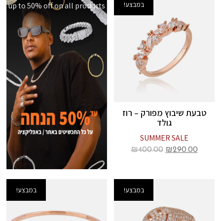
במבצע!
up to 50% off on all products
טבעת שיבוץ מפורק – רוז
גולד
SUMMER SALE
₪
400.00
₪
290.00
במבצע!
במבצע!