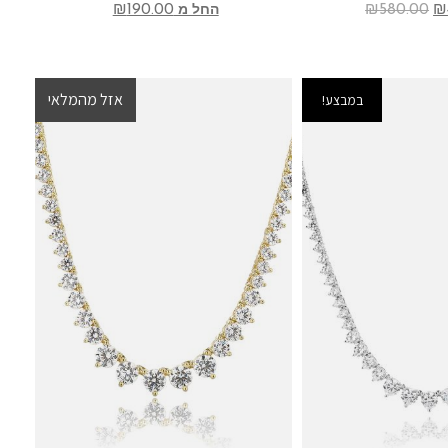
₪
190.00
₪
580.00
₪
החל מ
אזל מהמלאי
במבצע!
במבצע!