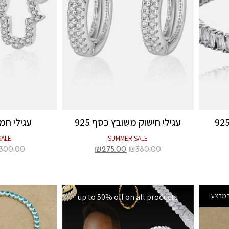
עגילי חישוק משובץ כסף 925
עגילי חמס
SALE
SUMMER SALE
300.00
₪
275.00
₪
380.00
מבצע!
up to 50% off on all products