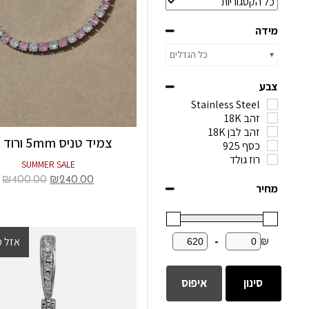
מידה
כל הגדלים
צבע
Stainless Steel
זהב 18K
זהב לבן 18K
צמיד טניס 5mm ורוד לבן
כסף 925
רוז גולד
SUMMER SALE
₪
400.00
₪
240.00
מחיר
-
₪
אזל 
ב
סינון
איפוס