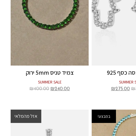
ה כסף 925
צמיד טניס 5mm ירוק
SUMMER SALE
SUMMER 
₪
400.00
₪
240.00
₪
275.00
₪
אזל מהמלאי
במבצע!
במבצע!