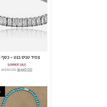
צמיד טניס בגט – כסף 925
SUMMER SALE
₪
550.00
₪
440.00
ב