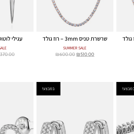
שרשרת טניס 3mm – רוז גולד
עגילי לוטוס 
SALE
SUMMER SALE
₪
370.00
₪
600.00
₪
510.00
מבצע!
במבצע!