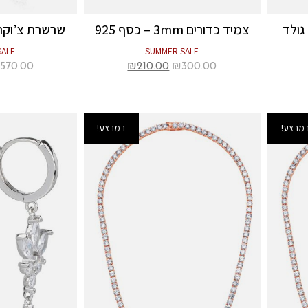
צמיד כדורים 3mm – כסף 925
שרשרת צ’וקר ט
SALE
SUMMER SALE
570.00
₪
210.00
₪
300.00
מבצע!
במבצע!