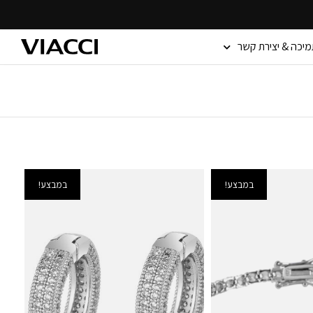
מיכה & יצירת קשר
במבצע!
במבצע!