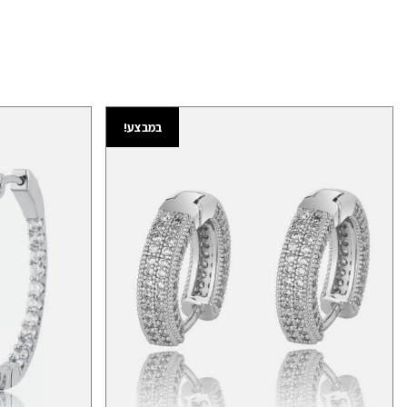
במבצע!