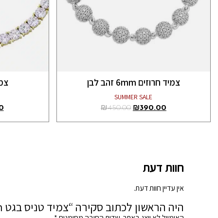
צמיד חרוזים 6mm זהב לבן
צמיד
SUMMER SALE
0
₪
450.00
₪
390.00
חוות דעת
אין עדיין חוות דעת.
היה הראשון לכתוב סקירה “צמיד טניס בגט 6mm זהב לבן”
האימייל לא יוצג באתר.
שדות החובה מסומנים
*