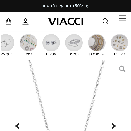
עד 50% הנחה על כל האתר
תליונים
שרשראות
צמידים
עגילים
נשים
כסף 925