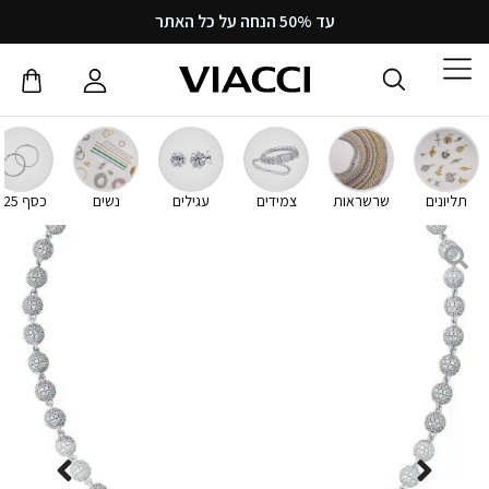
עד 50% הנחה על כל האתר
תליונים
שרשראות
צמידים
עגילים
נשים
כסף 925