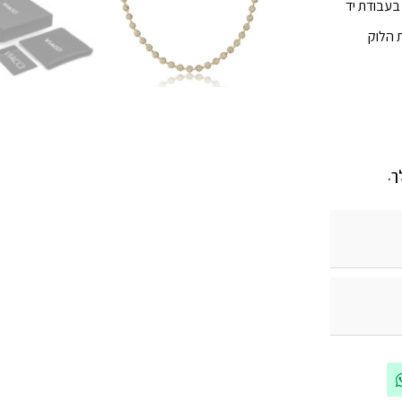
 הלוק
ך.