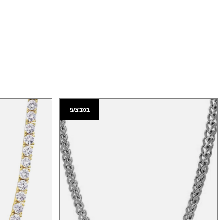
במבצע!