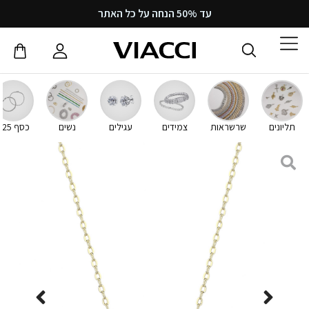
עד 50% הנחה על כל האתר
תליונים
שרשראות
צמידים
עגילים
נשים
כסף 925