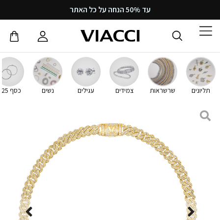
עד 50% הנחה על כל האתר
תליונים
שרשראות
צמידים
עגילים
נשים
כסף 925