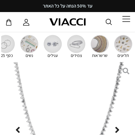
עד 50% הנחה על כל האתר
תליונים
שרשראות
צמידים
עגילים
נשים
כסף 925