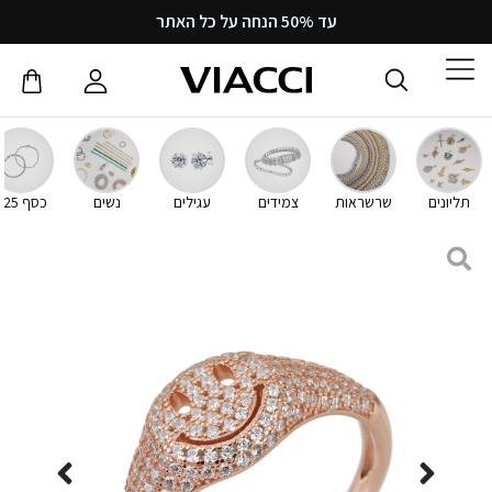
עד 50% הנחה על כל האתר
תליונים
שרשראות
צמידים
עגילים
נשים
כסף 925