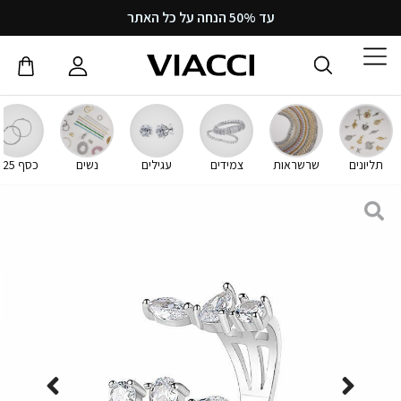
עד 50% הנחה על כל האתר
תליונים
שרשראות
צמידים
עגילים
נשים
כסף 925